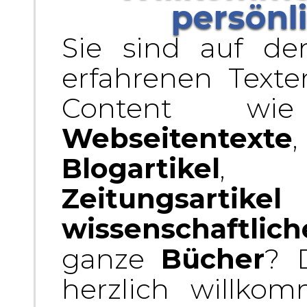
persönl
Sie sind auf d
erfahrenen Texter
Content wi
Webseitentexte
Blogartikel
Zeitungsartikel
wissenschaftlic
ganze
Bücher
? 
herzlich willko