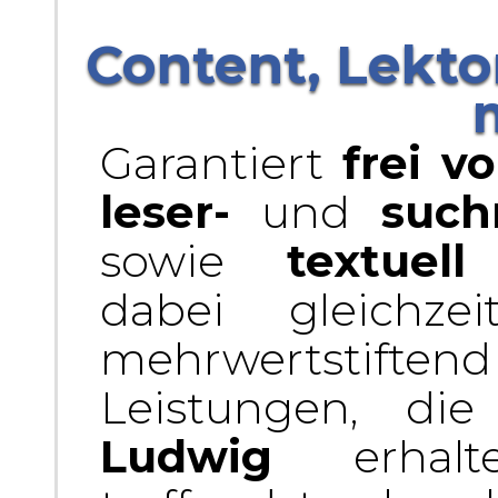
Content, Lekto
Garantiert
frei v
leser-
und
such
sowie
textuel
dabei gleichze
mehrwertstiftend
Leistungen, d
Ludwig
erhalte